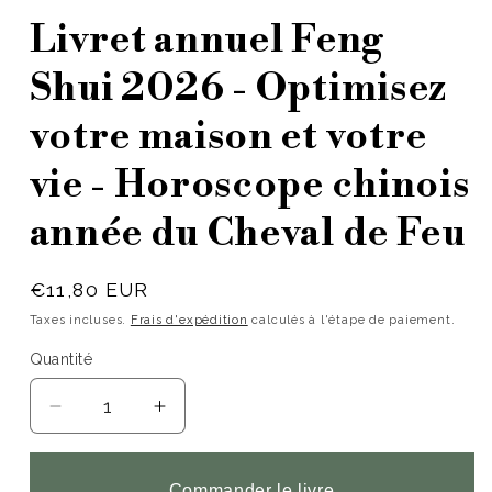
Livret annuel Feng
Shui 2026 - Optimisez
votre maison et votre
vie - Horoscope chinois
année du Cheval de Feu
Prix
€11,80 EUR
habituel
Taxes incluses.
Frais d'expédition
calculés à l'étape de paiement.
Quantité
Réduire
Augmenter
la
la
quantité
quantité
Commander le livre