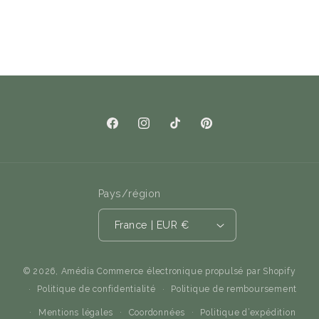
Facebook
Instagram
TikTok
Pinterest
Pays/région
France | EUR €
© 2026,
Amédia
Commerce électronique propulsé par Shopify
Politique de confidentialité
Politique de remboursement
Mentions légales
Coordonnées
Politique d’expédition