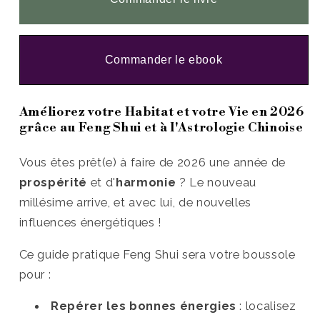
de
de
Livret
Livret
annuel
annuel
Feng
Feng
Commander le ebook
Shui
Shui
2026
2026
-
-
Améliorez votre Habitat et votre Vie en 2026
Optimisez
Optimisez
grâce au Feng Shui et à l'Astrologie Chinoise
votre
votre
maison
maison
Vous êtes prêt(e) à faire de 2026 une année de
et
et
votre
votre
prospérité
et d'
harmonie
? Le nouveau
vie
vie
millésime arrive, et avec lui, de nouvelles
-
-
influences énergétiques !
Horoscope
Horoscope
chinois
chinois
Ce guide pratique Feng Shui sera votre boussole
année
année
pour :
du
du
Cheval
Cheval
Repérer les bonnes énergies
: localisez
de
de