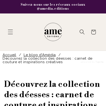
et
Suivez-nous sur les réseaux sociaux
passer
@amedia.editions
au
contenu
Panier
Accueil
/
Le blog d'Amédia
/
Découvrez la collection des déesses : carnet de
couture et inspirations créatives
powered by
Tapita
Découvrez la collection
des déesses : carnet de
couture et inspirations